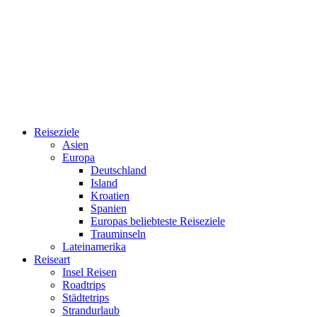
Reiseziele
Asien
Europa
Deutschland
Island
Kroatien
Spanien
Europas beliebteste Reiseziele
Trauminseln
Lateinamerika
Reiseart
Insel Reisen
Roadtrips
Städtetrips
Strandurlaub