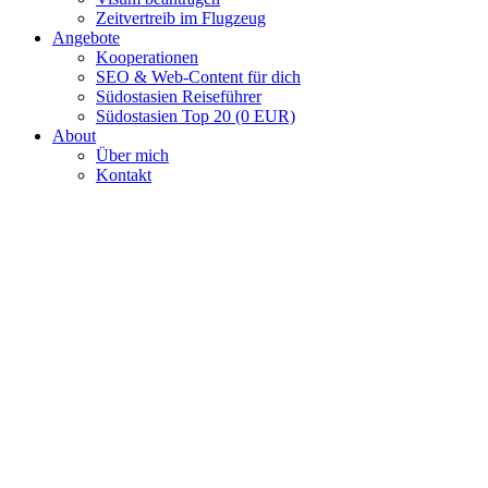
Zeitvertreib im Flugzeug
Angebote
Kooperationen
SEO & Web-Content für dich
Südostasien Reiseführer
Südostasien Top 20 (0 EUR)
About
Über mich
Kontakt