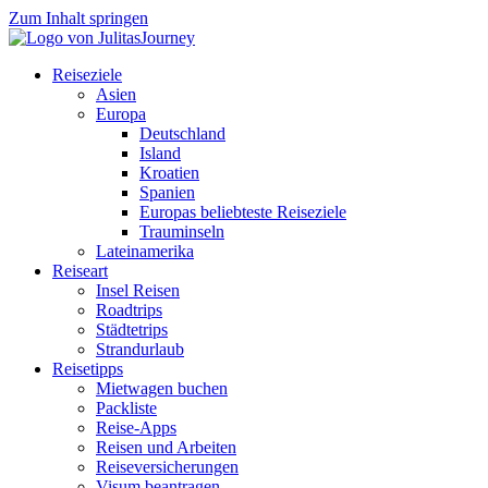
Zum Inhalt springen
Reiseziele
Asien
Europa
Deutschland
Island
Kroatien
Spanien
Europas beliebteste Reiseziele
Trauminseln
Lateinamerika
Reiseart
Insel Reisen
Roadtrips
Städtetrips
Strandurlaub
Reisetipps
Mietwagen buchen
Packliste
Reise-Apps
Reisen und Arbeiten
Reiseversicherungen
Visum beantragen