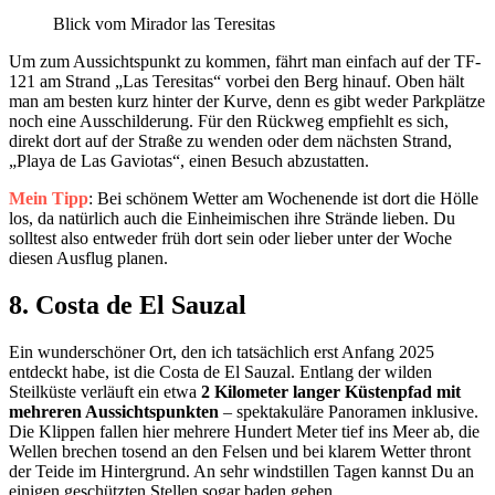
Blick vom Mirador las Teresitas
Um zum Aussichtspunkt zu kommen, fährt man einfach auf der TF-
121 am Strand „Las Teresitas“ vorbei den Berg hinauf. Oben hält
man am besten kurz hinter der Kurve, denn es gibt weder Parkplätze
noch eine Ausschilderung. Für den Rückweg empfiehlt es sich,
direkt dort auf der Straße zu wenden oder dem nächsten Strand,
„Playa de Las Gaviotas“, einen Besuch abzustatten.
Mein Tipp
: Bei schönem Wetter am Wochenende ist dort die Hölle
los, da natürlich auch die Einheimischen ihre Strände lieben. Du
solltest also entweder früh dort sein oder lieber unter der Woche
diesen Ausflug planen.
8. Costa de El Sauzal
Ein wunderschöner Ort, den ich tatsächlich erst Anfang 2025
entdeckt habe, ist die Costa de El Sauzal. Entlang der wilden
Steilküste verläuft ein etwa
2 Kilometer langer Küstenpfad mit
mehreren Aussichtspunkten
– spektakuläre Panoramen inklusive.
Die Klippen fallen hier mehrere Hundert Meter tief ins Meer ab, die
Wellen brechen tosend an den Felsen und bei klarem Wetter thront
der Teide im Hintergrund. An sehr windstillen Tagen kannst Du an
einigen geschützten Stellen sogar baden gehen.