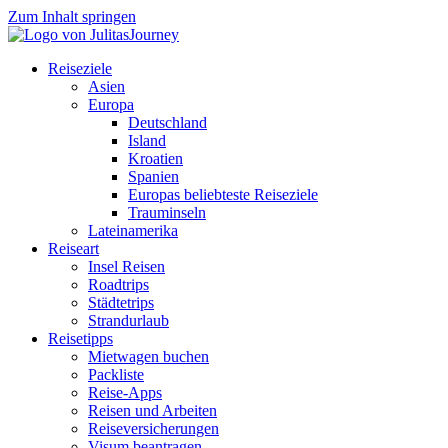
Zum Inhalt springen
Reiseziele
Asien
Europa
Deutschland
Island
Kroatien
Spanien
Europas beliebteste Reiseziele
Trauminseln
Lateinamerika
Reiseart
Insel Reisen
Roadtrips
Städtetrips
Strandurlaub
Reisetipps
Mietwagen buchen
Packliste
Reise-Apps
Reisen und Arbeiten
Reiseversicherungen
Visum beantragen