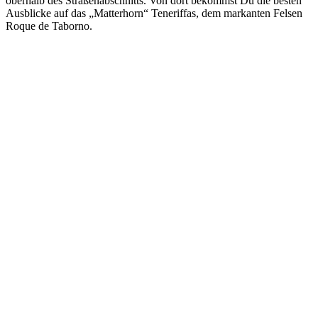
oberhalb des Straßenabschnitts. Von dort bekommst Du die besten
Ausblicke auf das „Matterhorn“ Teneriffas, dem markanten Felsen
Roque de Taborno.