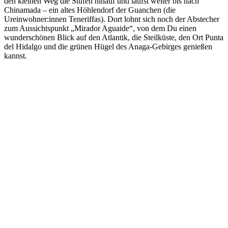
den kleinen Weg die Stufen hinauf und läufst weiter bis nach
Chinamada – ein altes Höhlendorf der Guanchen (die
Ureinwohner:innen Teneriffas). Dort lohnt sich noch der Abstecher
zum Aussichtspunkt „Mirador Aguaide“, von dem Du einen
wunderschönen Blick auf den Atlantik, die Steilküste, den Ort Punta
del Hidalgo und die grünen Hügel des Anaga-Gebirges genießen
kannst.