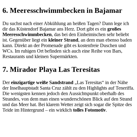
6. Meeresschwimm­becken in Bajamar
Du suchst nach einer Abkühlung an heißen Tagen? Dann lege ich
dir das Küstendorf Bajamar ans Herz. Dort gibt es ein
großes
Meeresschwimmbecken
, das bei den Einheimischen sehr beliebt
ist. Gegenüber liegt ein
kleiner Strand
, an dem man ebenso baden
kann. Direkt an der Promenade gibt es kostenfreie Duschen und
WCs. Im ruhigen Ort befinden sich auch eine Reihe von Bars,
Restaurants und kleinen Supermärkten.
7. Mirador Playa Las Teresitas
Der
einzigartige weiße Sandstrand
„Las Teresitas“ in der Nähe
der Inselhauptstadt Santa Cruz zählt zu den Highlights auf Teneriffa.
Die wenigsten kennen jedoch den Aussichtspunkt oberhalb des
Strandes, von dem man einen wunderschönen Blick auf den Strand
und das Meer hat. Bei klarem Wetter zeigt sich sogar die Spitze des
Teide im Hintergrund – ein wirklich
tolles Fotomotiv
.