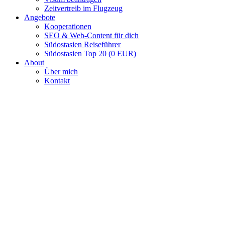
Zeitvertreib im Flugzeug
Angebote
Kooperationen
SEO & Web-Content für dich
Südostasien Reiseführer
Südostasien Top 20 (0 EUR)
About
Über mich
Kontakt