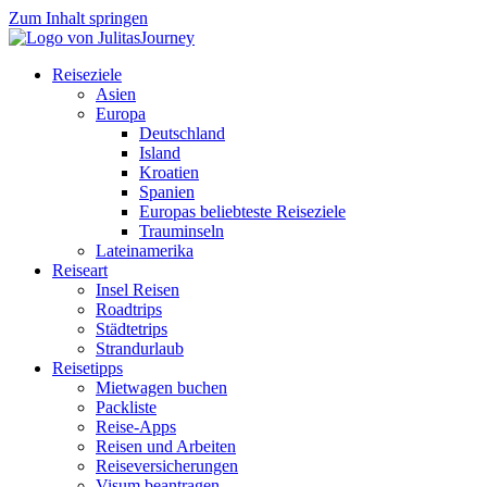
Zum Inhalt springen
Reiseziele
Asien
Europa
Deutschland
Island
Kroatien
Spanien
Europas beliebteste Reiseziele
Trauminseln
Lateinamerika
Reiseart
Insel Reisen
Roadtrips
Städtetrips
Strandurlaub
Reisetipps
Mietwagen buchen
Packliste
Reise-Apps
Reisen und Arbeiten
Reiseversicherungen
Visum beantragen