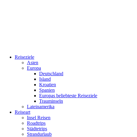
Reiseziele
Asien
Europa
Deutschland
Island
Kroatien
Spanien
Europas beliebteste Reiseziele
Trauminseln
Lateinamerika
Reiseart
Insel Reisen
Roadtrips
Städtetrips
Strandurlaub